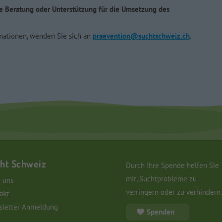
e Beratung oder Unterstützung für die Umsetzung des
mationen, wenden Sie sich an
praevention@suchtschweiz.ch
.
ht Schweiz
Durch Ihre Spende helfen Sie
mit, Suchtprobleme zu
 uns
verringern oder zu verhindern.
akt
letter Anmeldung
Spenden