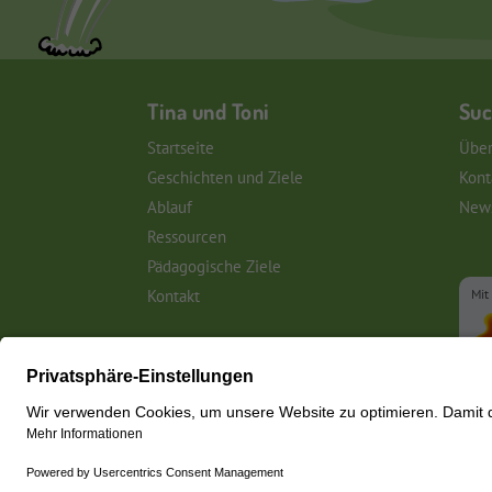
Tina und Toni
Suc
Startseite
Über
Geschichten und Ziele
Kont
Ablauf
News
Ressourcen
Pädagogische Ziele
Kontakt
Mit