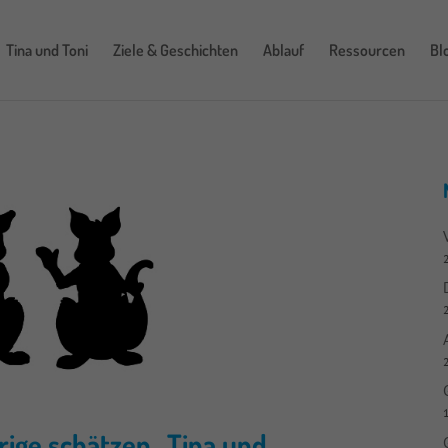
Tina und Toni
Ziele & Geschichten
Ablauf
Ressourcen
Bl
1
ige schätzen „Tina und