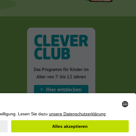
Das Programm für Kinder im
Alter von 7- bis 12 Jahren
Hier entdecken
z
|
Cookie-Einstellungen
Copyright © 2025 Sucht Schweiz