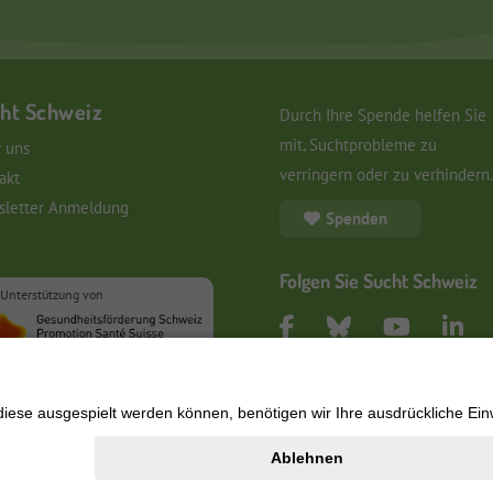
ht Schweiz
Durch Ihre Spende helfen Sie
mit, Suchtprobleme zu
 uns
verringern oder zu verhindern.
akt
letter Anmeldung
Spenden
Folgen Sie Sucht Schweiz
 Unterstützung von
Impressum
|
Rechtliche Hinweise
|
Datenschut