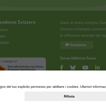
endenze Svizzera
Grazie al vostro sostegno, Di
Svizzera si impegna a prevenir
siamo
le sofferenze associate alle d
atto
letter
Donazione
Suivez Addiction Suisse
 il sostegno di
Impressum
|
Indicazioni legali
|
Protezione dei dati personali
|
I