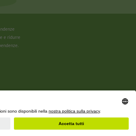
pendenze
e e ridurre
ipendenze.
mpostazione cookie
Copyright © 2025 Dipendenze Svizzera