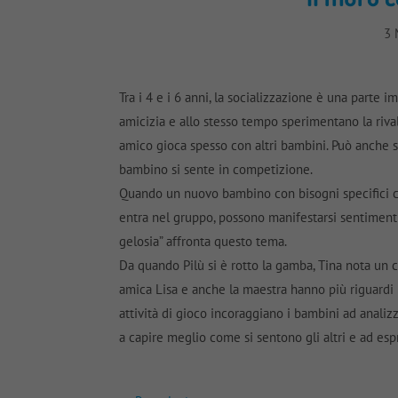
3 
Tra i 4 e i 6 anni, la socializzazione è una parte 
amicizia e allo stesso tempo sperimentano la riva
amico gioca spesso con altri bambini. Può anche so
bambino si sente in competizione.
Quando un nuovo bambino con bisogni specifici ch
entra nel gruppo, possono manifestarsi sentimenti 
gelosia” affronta questo tema.
Da quando Pilù si è rotto la gamba, Tina nota un 
amica Lisa e anche la maestra hanno più riguardi n
attività di gioco incoraggiano i bambini ad analiz
a capire meglio come si sentono gli altri e ad esp