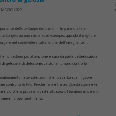
MAGGIO 2022
importante dello sviluppo dei bambini. Imparano a fare
lità. La gelosia può nascere, ad esempio, quando il migliore
rgere nel condividere l’attenzione dell’insegnante. Il
e richiedono più attenzione e cura da parte dell’educatore
di gelosia e di delusione. La storia “Il muro contro la
cambiamento nelle attenzioni che riceve. La sua migliore
ei confronti di Pilù. Perché Tina è triste? Questa storia e le
zare ciò che si prova in queste situazioni. I bambini imparano
rimere i propri sentimenti.