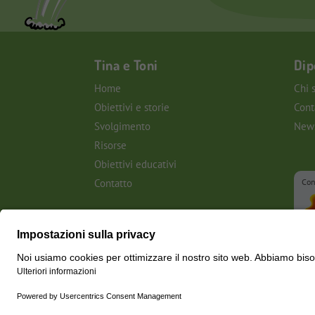
Tina e Toni
Dip
Home
Chi 
Obiettivi e storie
Cont
Svolgimento
News
Risorse
Obiettivi educativi
Contatto
Con