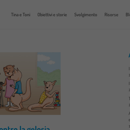
Tina e Toni
Obiettivi e storie
Svolgimento
Risorse
Bl
ontro la gelosia