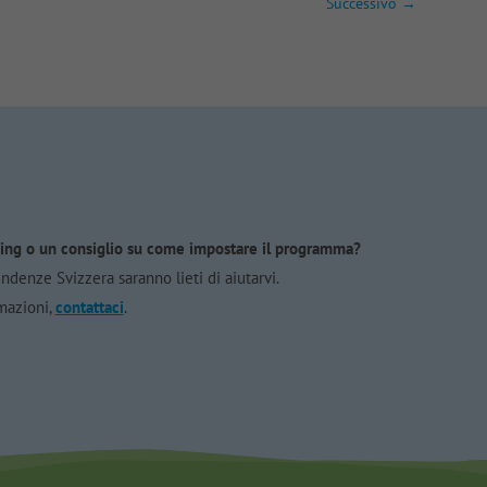
Successivo
→
ing o un consiglio su come impostare il programma?
endenze Svizzera saranno lieti di aiutarvi.
rmazioni,
contattaci
.