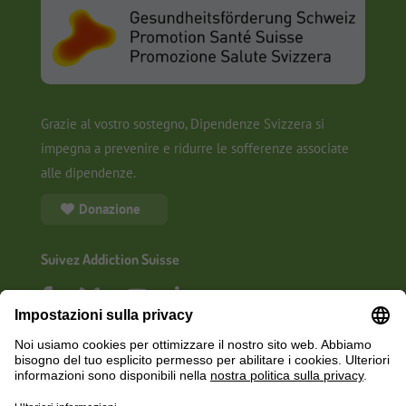
Grazie al vostro sostegno, Dipendenze Svizzera si
impegna a prevenire e ridurre le sofferenze associate
alle dipendenze.
Donazione
Suivez Addiction Suisse