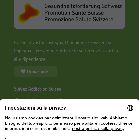
Grazie al vostro sostegno, Dipendenze Svizzera si
impegna a prevenire e ridurre le sofferenze associate
alle dipendenze.
Donazione
Suivez Addiction Suisse